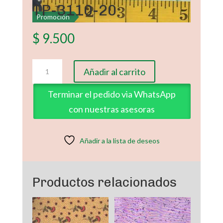
TP-3110-20
Promoción
$
9.500
TP-
Añadir al carrito
3110-
20
Terminar el pedido via WhatsApp
cantidad
con nuestras asesoras
Añadir a la lista de deseos
Productos relacionados