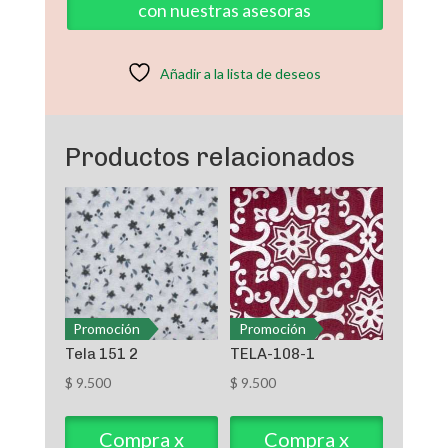
con nuestras asesoras
cantidad
Añadir a la lista de deseos
Productos relacionados
Promoción
Promoción
Tela 151 2
TELA-108-1
$
9.500
$
9.500
Compra x
Compra x