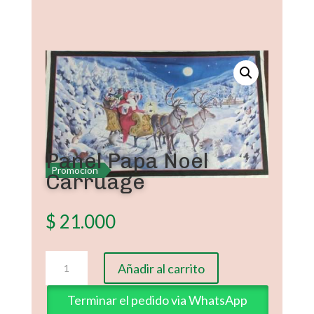
Panel Papa Noel
Promoción
Carruage
$
21.000
Panel
Añadir al carrito
Papa
Noel
Terminar el pedido via WhatsApp
Carruage