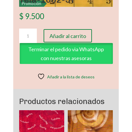
Promoción
$
9.500
Tela-
Añadir al carrito
1602-
57
Terminar el pedido via WhatsApp
cantidad
con nuestras asesoras
Añadir a la lista de deseos
Productos relacionados