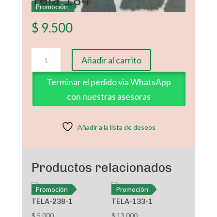
Tela 184
Promoción
$
9.500
Tela
Añadir al carrito
184
cantidad
Terminar el pedido via WhatsApp
con nuestras asesoras
Añadir a la lista de deseos
Productos relacionados
Promoción
Promoción
TELA-238-1
TELA-133-1
$
5.000
$
13.000