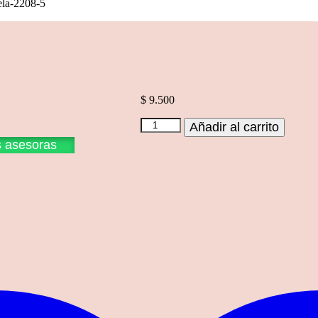
ela-2208-5
$
9.500
Tela-
Añadir al carrito
2208-
s asesoras
5
cantidad