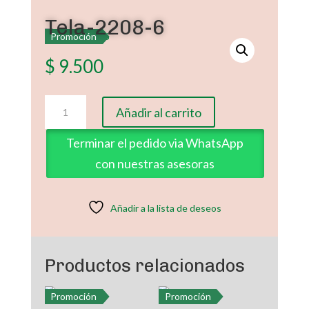
Tela-2208-6
Promoción
$
9.500
Tela-
Añadir al carrito
2208-
6
Terminar el pedido via WhatsApp
cantidad
con nuestras asesoras
Añadir a la lista de deseos
Productos relacionados
Promoción
Promoción