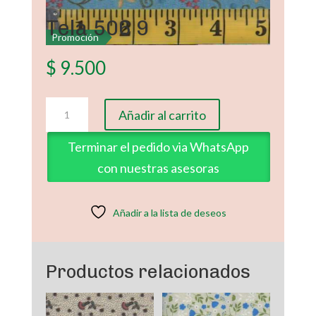
Tela 506 9
Promoción
$
9.500
Tela
Añadir al carrito
506
9
Terminar el pedido via WhatsApp
cantidad
con nuestras asesoras
Añadir a la lista de deseos
Productos relacionados