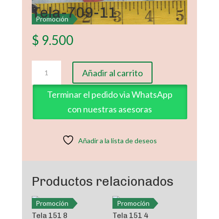
Tela-709-11
Promoción
$
9.500
Tela-
Añadir al carrito
709-
11
Terminar el pedido via WhatsApp
cantidad
con nuestras asesoras
Añadir a la lista de deseos
Productos relacionados
Promoción
Promoción
Tela 151 8
Tela 151 4