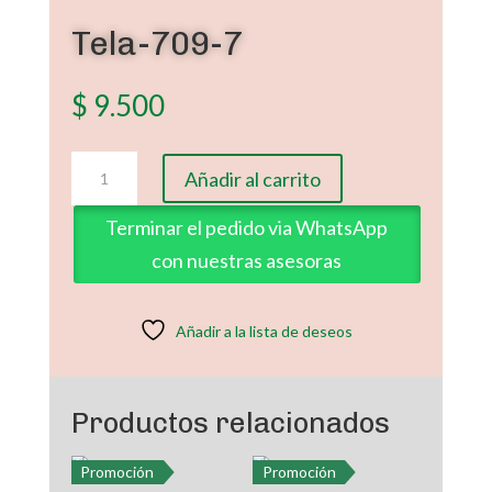
Tela-709-7
Promoción
$
9.500
Tela-
Añadir al carrito
709-
7
Terminar el pedido via WhatsApp
cantidad
con nuestras asesoras
Añadir a la lista de deseos
Productos relacionados
Promoción
Promoción