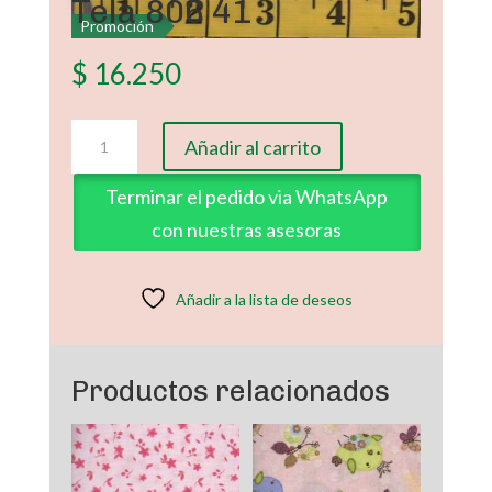
Tela 806 41
Promoción
$
16.250
Tela
Añadir al carrito
806
41
Terminar el pedido via WhatsApp
cantidad
con nuestras asesoras
Añadir a la lista de deseos
Productos relacionados