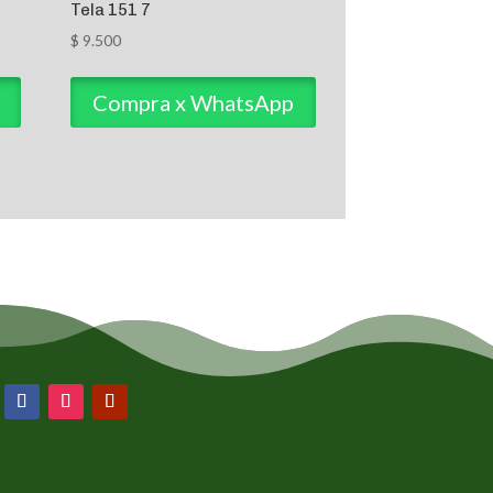
Tela 151 7
$
9.500
Compra x WhatsApp