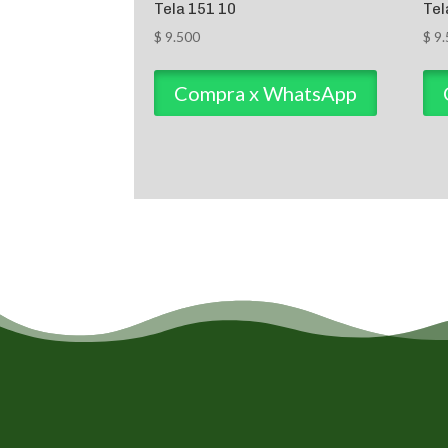
Tela 151 10
Tel
$
9.500
$
9.
Compra x WhatsApp