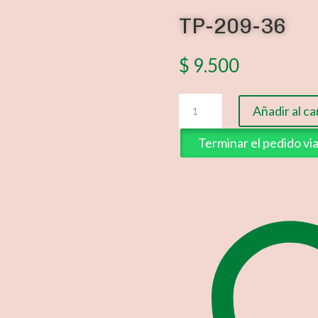
TP-209-36
$
9.500
TP-
Añadir al ca
209-
36
Terminar el pedido v
cantidad