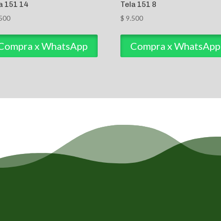
a 151 14
Tela 151 8
500
$
9.500
Compra x WhatsApp
Compra x WhatsApp