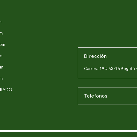
m
pm
5pm
pm
Dirección
pm
Carrera 19 # 53-16 Bogotá 
pm
ERRADO
Telefonos