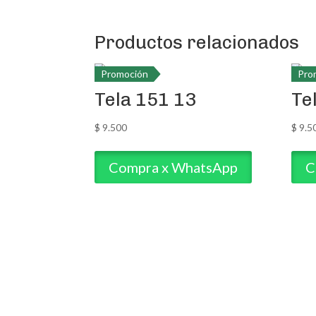
Productos relacionados
Promoción
Pro
Tela 151 13
Te
$
9.500
$
9.5
Compra x WhatsApp
C