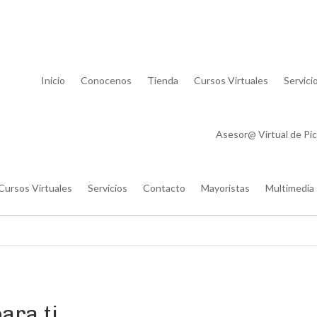
Lista de
Inicio
Conocenos
Tienda
Cursos Virtuales
Servici
Asesor@ Virtual de Pic
Cursos Virtuales
Servicios
Contacto
Mayoristas
Multimedia
ara ti