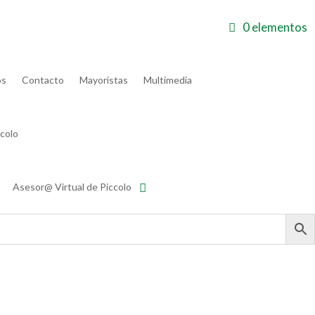
0 elementos
 deseos
Carrito
Finalizar compra
Mi cuenta
os
Contacto
Mayoristas
Multimedia
colo
Asesor@ Virtual de Piccolo