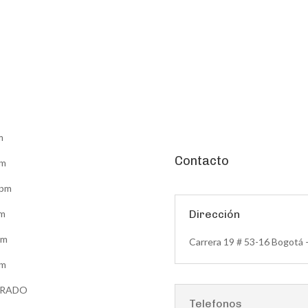
m
Contacto
pm
5pm
pm
Dirección
pm
Carrera 19 # 53-16 Bogotá 
pm
ERRADO
Telefonos