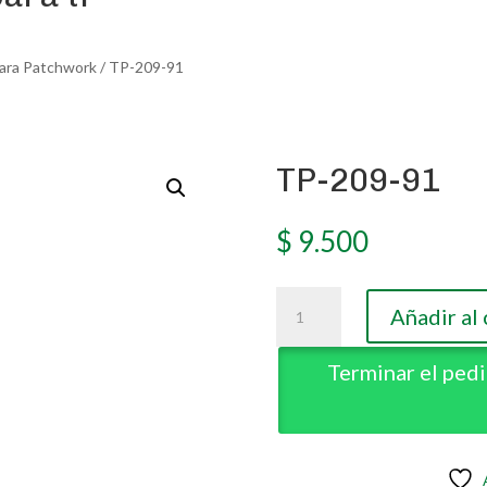
para Patchwork
/ TP-209-91
TP-209-91
TP-209-91
$
9.500
$
9.500
TP-
TP-
Añadir al 
209-
Añadir al 
209-
91
91
Terminar el ped
cantidad
Terminar el ped
cantidad