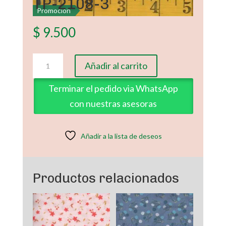
TP-2108-3
Promoción
$
9.500
TP-
Añadir al carrito
2108-
3
Terminar el pedido via WhatsApp
cantidad
con nuestras asesoras
Añadir a la lista de deseos
Productos relacionados