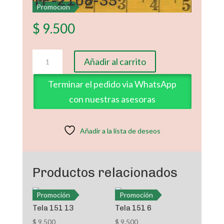
TP-2108-33
Promoción
$
9.500
TP-
Añadir al carrito
2108-
33
Terminar el pedido via WhatsApp
cantidad
con nuestras asesoras
Añadir a la lista de deseos
Productos relacionados
Promoción
Promoción
Tela 151 13
Tela 151 6
$
9.500
$
9.500